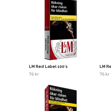
LM Red Label 100´s
LM R
76 kr
76 kr