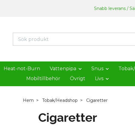
Snabb leverans / Säk
Heat-not-Burn
Vattenpipa
Snus
Tobak
Mobiltillbehör
Övrigt
Livs
Hem
Tobak/Headshop
Cigaretter
Cigaretter