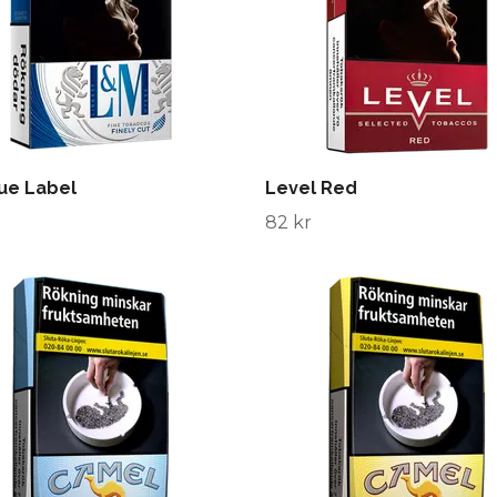
ue Label
Level Red
82 kr