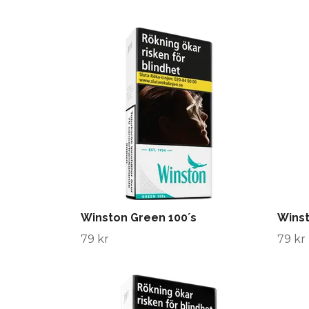
Winston Green 100´s
Wins
79 kr
79 kr