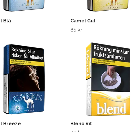
l Blå
Camel Gul
85 kr
l Breeze
Blend Vit