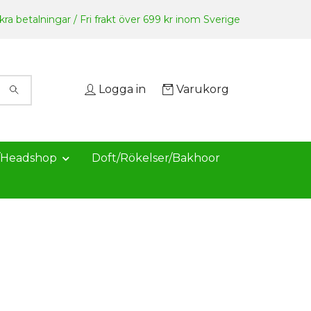
ra betalningar / Fri frakt över 699 kr inom Sverige
Logga in
Varukorg
/Headshop
Doft/Rökelser/Bakhoor