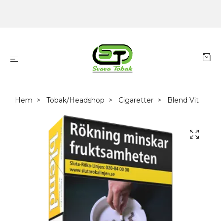
Hem
Tobak/Headshop
Cigaretter
Blend Vit