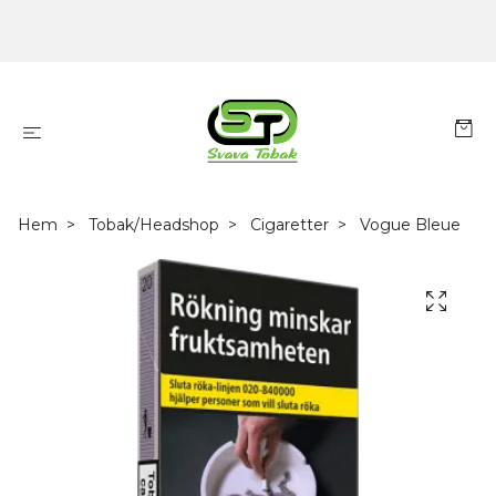
Hem
Tobak/Headshop
Cigaretter
Vogue Bleue