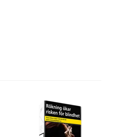
Winston Cla
79 kr