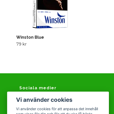
Winston Blue
79 kr
Sociala medier
Vi använder cookies
Facebook
Instagram
Vi använder cookies för att anpassa det innehåll
som visas för dig och för att du ska få bästa