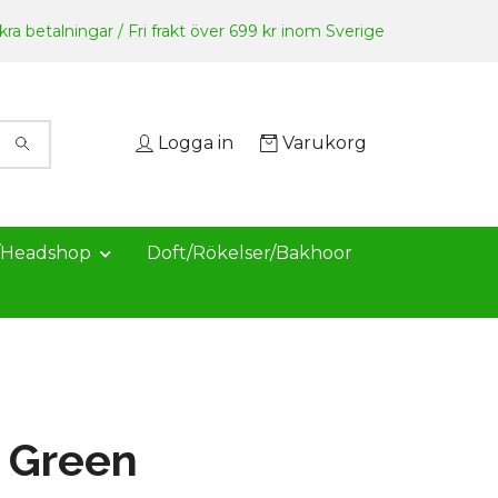
ra betalningar / Fri frakt över 699 kr inom Sverige
Logga in
Varukorg
/Headshop
Doft/Rökelser/Bakhoor
 Green