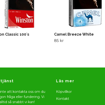
n Classic 100´s
Camel Breeze White
85 kr
tjänst
Läs mer
inte att kontakta oss om du
Köpvillkor
gon fråga eller fundering. Vi
Kontakt
alltid så snabbt vi kan!