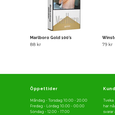
Marlboro Gold 100’s
Winsto
88 kr
79 kr
Öppettider
Kund
Måndag - Torsdag 10.00 - 20.00
Tveka 
Fredag - Lördag 10.00 - 00.00
har nå
Söndag - 12.00 - 17.00
svarar 