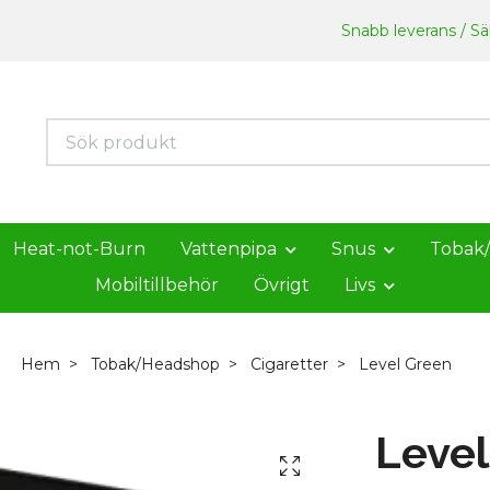
Snabb leverans / Säk
Heat-not-Burn
Vattenpipa
Snus
Tobak
Mobiltillbehör
Övrigt
Livs
Hem
Tobak/Headshop
Cigaretter
Level Green
Level