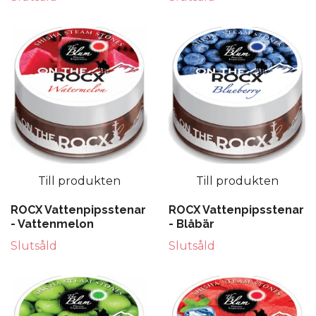
Till produkten
Till produkten
ROCX Vattenpipsstenar
ROCX Vattenpipsstenar
- Vattenmelon
- Blåbär
Slutsåld
Slutsåld