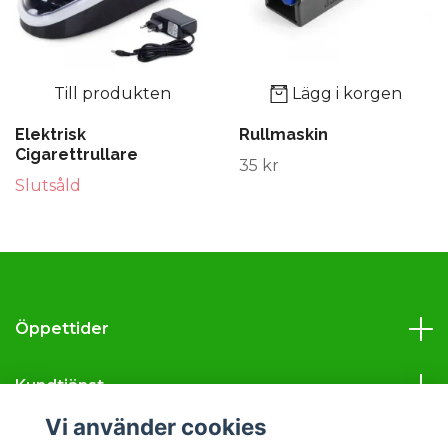
Till produkten
Lägg i korgen
Elektrisk
Rullmaskin
Cigarettrullare
35 kr
Slutsåld
Öppettider
Kundtjänst
Vi använder cookies
Läs mer