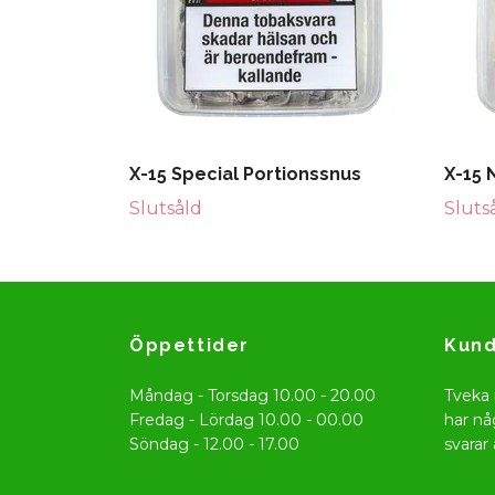
X-15 Special Portionssnus
X-15 
Slutsåld
Sluts
Öppettider
Kund
Måndag - Torsdag 10.00 - 20.00
Tveka 
Fredag - Lördag 10.00 - 00.00
har nå
Söndag - 12.00 - 17.00
svarar 