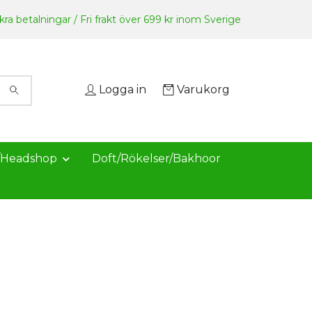
ra betalningar / Fri frakt över 699 kr inom Sverige
Logga in
Varukorg
/Headshop
Doft/Rökelser/Bakhoor