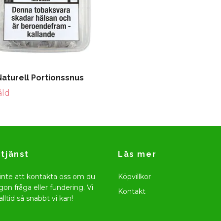
Naturell Portionssnus
åld
tjänst
Läs mer
inte att kontakta oss om du
Köpvillkor
gon fråga eller fundering. Vi
Kontakt
alltid så snabbt vi kan!