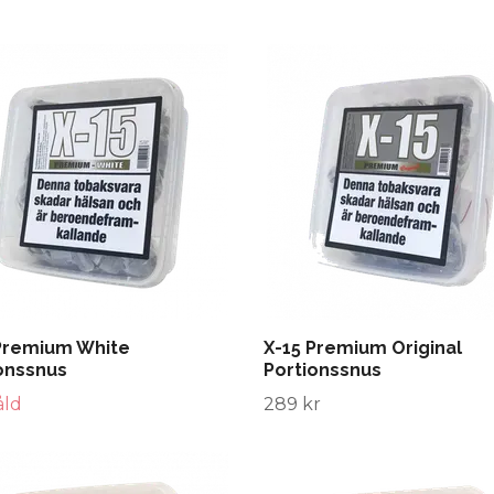
Premium White
X-15 Premium Original
onssnus
Portionssnus
åld
289 kr