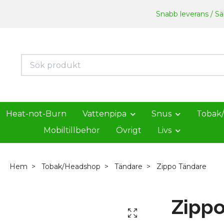
Snabb leverans / Säk
Heat-not-Burn
Vattenpipa
Snus
Tobak
Mobiltillbehör
Övrigt
Livs
Hem
Tobak/Headshop
Tändare
Zippo Tändare
Zipp