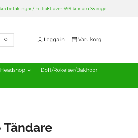
ra betalningar / Fri frakt över 699 kr inom Sverige
Logga in
Varukorg
/Headshop
Doft/Rökelser/Bakhoor
o Tändare