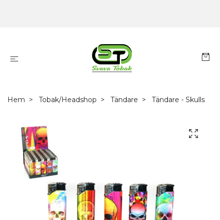
Hem
Tobak/Headshop
Tändare
Tändare - Skulls