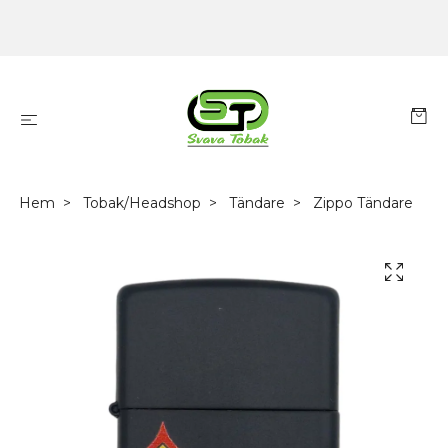
Hem
Tobak/Headshop
Tändare
Zippo Tändare