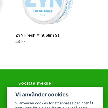
ZYN Fresh Mint Slim S2
44 kr
Sociala medier
Vi använder cookies
Facebook
Instagram
Vi använder cookies för att anpassa det innehåll
som visas för dig och för att du ska få bästa