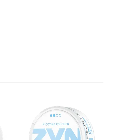
Helwit Ment
42 kr