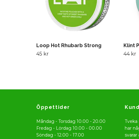
Loop Hot Rhubarb Strong
Klint 
45 kr
44 kr
Öppettider
Kund
Måndag - Torsdag 10.00 - 20.00
Tveka 
Fredag - Lördag 10.00 - 00.00
har nå
Söndag - 12.00 - 17.00
svarar 