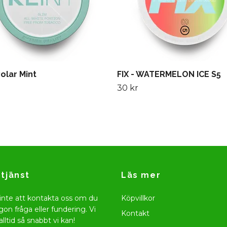
Polar Mint
FIX - WATERMELON ICE S5
30 kr
tjänst
Läs mer
inte att kontakta oss om du
Köpvillkor
gon fråga eller fundering. Vi
Kontakt
alltid så snabbt vi kan!