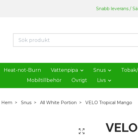
Snabb leverans / Säk
Heat-not-Burn
Vattenpipa
Snus
Tobak
Mobiltillbehör
Övrigt
Livs
Hem
Snus
All White Portion
VELO Tropical Mango
VELO