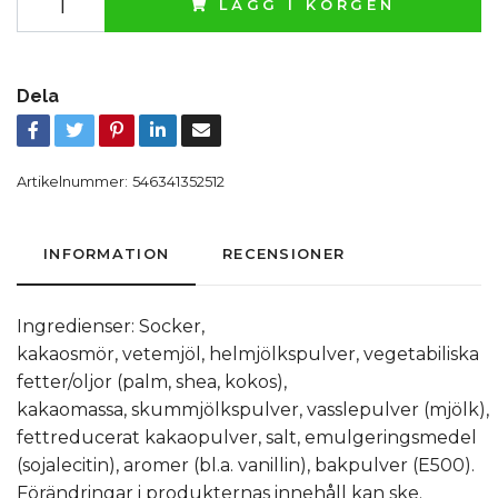
LÄGG I KORGEN
Dela
Artikelnummer:
546341352512
INFORMATION
RECENSIONER
Ingredienser: Socker,
kakaosmör, vetemjöl, helmjölkspulver, vegetabiliska
fetter/oljor (palm, shea, kokos),
kakaomassa, skummjölkspulver, vasslepulver (mjölk),
fettreducerat kakaopulver, salt, emulgeringsmedel
(sojalecitin), aromer (bl.a. vanillin), bakpulver (E500).
Förändringar i produkternas innehåll kan ske.