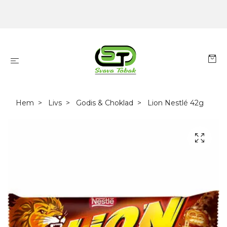
Hem
Livs
Godis & Choklad
Lion Nestlé 42g