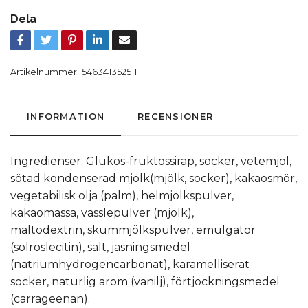
Dela
Artikelnummer:
546341352511
INFORMATION
RECENSIONER
Ingredienser: Glukos-fruktossirap, socker, vetemjöl,
sötad kondenserad mjölk(mjölk, socker), kakaosmör,
vegetabilisk olja (palm), helmjölkspulver,
kakaomassa, vasslepulver (mjölk),
maltodextrin, skummjölkspulver, emulgator
(solroslecitin), salt, jäsningsmedel
(natriumhydrogencarbonat), karamelliserat
socker, naturlig arom (vanilj), förtjockningsmedel
(carrageenan).