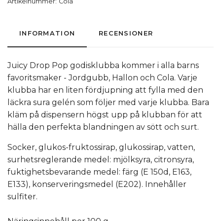
Artikelnummer:
Cola
INFORMATION
RECENSIONER
Juicy Drop Pop godisklubba kommer i alla barns
favoritsmaker - Jordgubb, Hallon och Cola. Varje
klubba har en liten fördjupning att fylla med den
läckra sura gelén som följer med varje klubba. Bara
kläm på dispensern högst upp på klubban för att
hälla den perfekta blandningen av sött och surt.
Socker, glukos-fruktossirap, glukossirap, vatten,
surhetsreglerande medel: mjölksyra, citronsyra,
fuktighetsbevarande medel: färg (E 150d, E163,
E133), konserveringsmedel (E202). Innehåller
sulfiter.