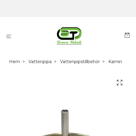
Hem
Vattenpipa
Vattenpipstillbehör
Kamin