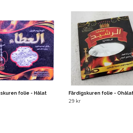
skuren folie - Hålat
Färdigskuren folie - Ohåla
29 kr