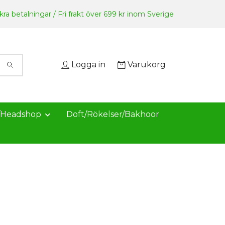
ra betalningar / Fri frakt över 699 kr inom Sverige
Logga in
Varukorg
/Headshop
Doft/Rökelser/Bakhoor