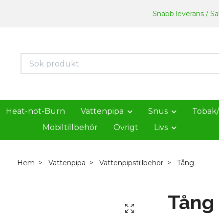
Snabb leverans / Säk
Heat-not-Burn
Vattenpipa
Snus
Tobak
Mobiltillbehör
Övrigt
Livs
Hem
Vattenpipa
Vattenpipstillbehör
Tång
Tång