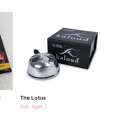
Kolhållare
69 kr
t
The Lotus
Slut i lager :(