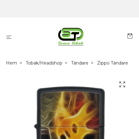
Hem
Tobak/Headshop
Tändare
Zippo Tändare