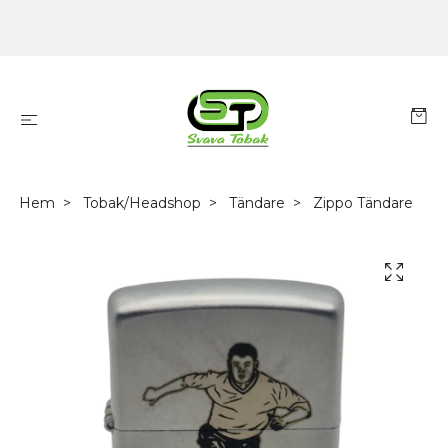
Hem
Tobak/Headshop
Tändare
Zippo Tändare