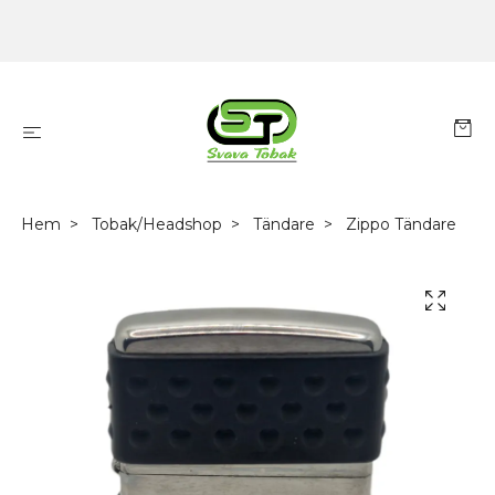
Hem
Tobak/Headshop
Tändare
Zippo Tändare