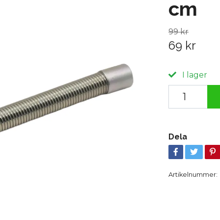
cm
99 kr
69 kr
I lager
Dela
Artikelnummer: