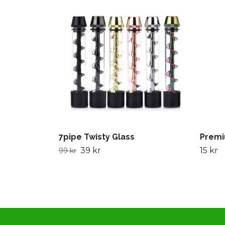
7pipe Twisty Glass
Premi
39 kr
15 kr
99 kr