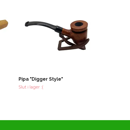
Metallpipa &
149 kr
Pipa "Digger Style"
Slut i lager :(