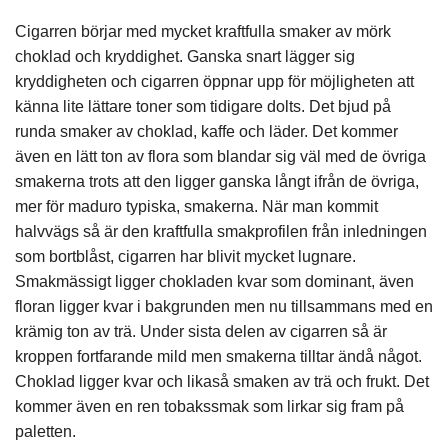
Cigarren börjar med mycket kraftfulla smaker av mörk
choklad och kryddighet. Ganska snart lägger sig
kryddigheten och cigarren öppnar upp för möjligheten att
känna lite lättare toner som tidigare dolts. Det bjud på
runda smaker av choklad, kaffe och läder. Det kommer
även en lätt ton av flora som blandar sig väl med de övriga
smakerna trots att den ligger ganska långt ifrån de övriga,
mer för maduro typiska, smakerna. När man kommit
halvvägs så är den kraftfulla smakprofilen från inledningen
som bortblåst, cigarren har blivit mycket lugnare.
Smakmässigt ligger chokladen kvar som dominant, även
floran ligger kvar i bakgrunden men nu tillsammans med en
krämig ton av trä. Under sista delen av cigarren så är
kroppen fortfarande mild men smakerna tilltar ändå något.
Choklad ligger kvar och likaså smaken av trä och frukt. Det
kommer även en ren tobakssmak som lirkar sig fram på
paletten.