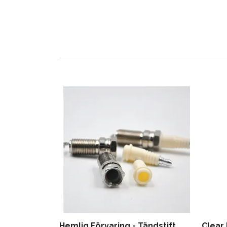
Hemlig Förvaring - Tändstift
Clear 