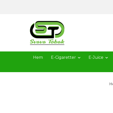
Hem
E-Cigaretter
E-Juice
H