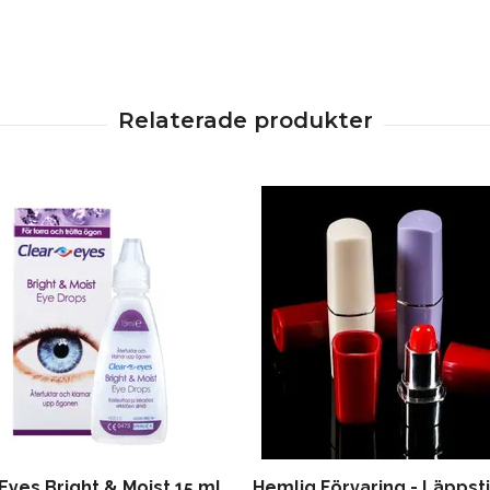
Eyes Bright & Moist 15 ml
Hemlig Förvaring - Läppsti