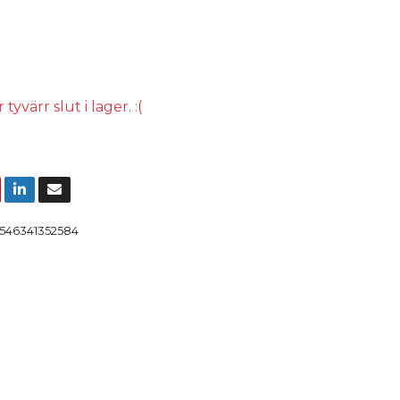
yvärr slut i lager. :(
546341352584