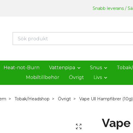
Snabb leverans / Säk
Heat-not-Burn
Vattenpipa
Snus
Tobak
Mobiltillbehör
Övrigt
Livs
em
Tobak/Headshop
Övrigt
Vape Ull Hampfibrer (10g)
Vape 