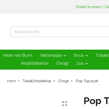
Snabb leverans / Säk
Heat-not-Burn
Vattenpipa
Snus
Tobak
Mobiltillbehör
Övrigt
Livs
Hem
Tobak/Headshop
Övrigt
Pop Top burk
Pop T