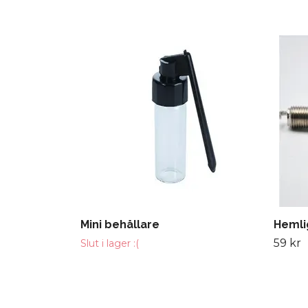
Mini behållare
Hemlig
59 kr
Slut i lager :(