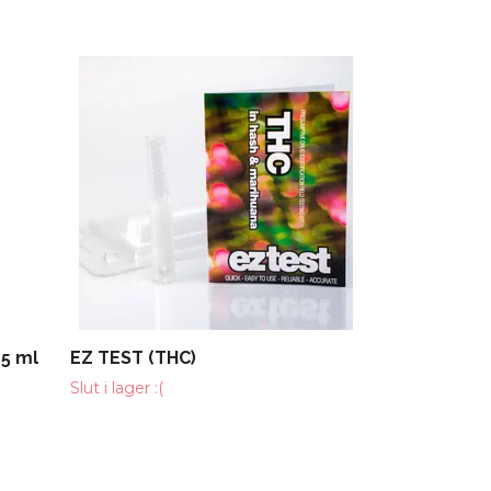
Rullbricka
29 kr
15 ml
EZ TEST (THC)
Slut i lager :(