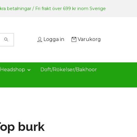
ra betalningar / Fri frakt över 699 kr inom Sverige
Logga in
Varukorg
/Headshop
Doft/Rökelser/Bakhoor
op burk