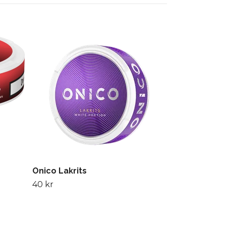
ISLAY WHISK
Slut i lager :(
Onico Lakrits
40 kr