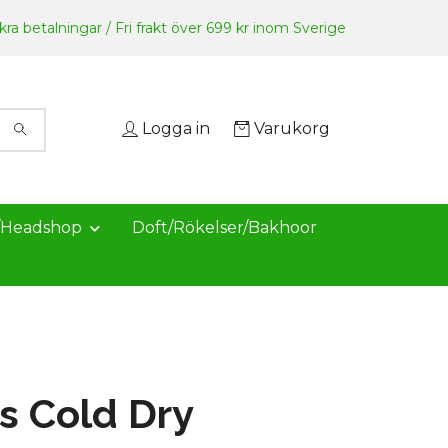
ra betalningar / Fri frakt över 699 kr inom Sverige
Logga in
Varukorg
/Headshop
Doft/Rökelser/Bakhoor
s Cold Dry