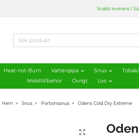
Snabb leverans / Säk
Heat-not-Burn
Vattenpipa
Snus
Tobak
Mobiltillbehör
Övrigt
Livs
Hem
Snus
Portionssnus
Odens Cold Dry Extreme
Oden