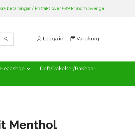
ra betalningar / Fri frakt över 699 kr inom Sverige
Logga in
Varukorg
/Headshop
Doft/Rökelser/Bakhoor
t Menthol