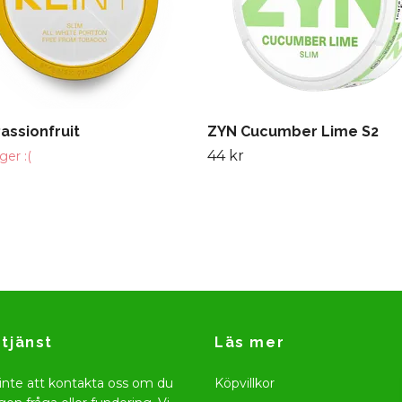
Passionfruit
ZYN Cucumber Lime S2
44 kr
ager :(
tjänst
Läs mer
inte att kontakta oss om du
Köpvillkor