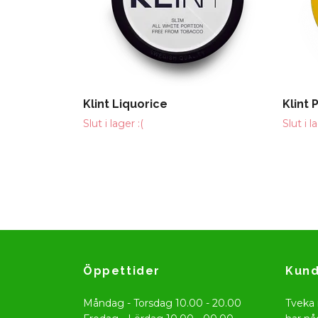
Klint Liquorice
Klint 
Slut i lager :(
Slut i l
Öppettider
Kund
Måndag - Torsdag 10.00 - 20.00
Tveka 