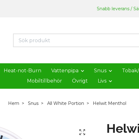
Snabb leverans / Säk
Heat-not-Burn
Vattenpipa
Snus
Tobak
Mobiltillbehör
Övrigt
Livs
Hem
Snus
All White Portion
Helwit Menthol
Helwi