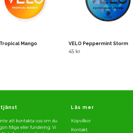
Tropical Mango
VELO Peppermint Storm
45 kr
tjänst
Läs mer
inte att kontakta oss om du
Köpvillkor
gon fråga eller fundering. Vi
Kontakt