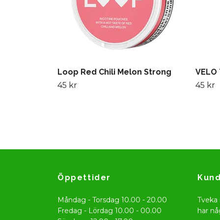
Loop Red Chili Melon Strong
VELO 
45 kr
45 kr
Öppettider
Kund
Måndag - Torsdag 10.00 - 20.00
Tveka 
Fredag - Lördag 10.00 - 00.00
har nå