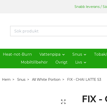
Snabb leverans / Säk
Heat-not-Burn
Vattenpipa
Snus
Tobak
Mobiltillbehör
Övrigt
Livs
Hem
Snus
All White Portion
FIX - CHAI LATTE S3
FIX -