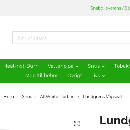
Snabb leverans / Säk
Heat-not-Burn
Vattenpipa
Snus
Tobak
Mobiltillbehör
Övrigt
Livs
Hem
Snus
All White Portion
Lundgrens Vågsvall
Lundg