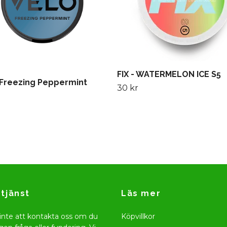
FIX - WATERMELON ICE S5
Freezing Peppermint
30 kr
tjänst
Läs mer
inte att kontakta oss om du
Köpvillkor