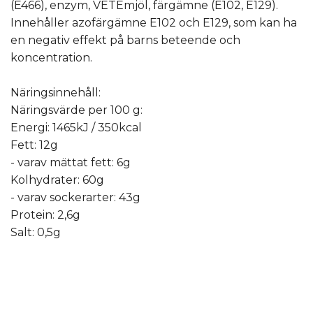
(E466), enzym, VETEmjöl, färgämne (E102, E129).
Innehåller azofärgämne E102 och E129, som kan ha
en negativ effekt på barns beteende och
koncentration.
Näringsinnehåll:
Näringsvärde per 100 g:
Energi: 1465kJ / 350kcal
Fett: 12g
- varav mättat fett: 6g
Kolhydrater: 60g
- varav sockerarter: 43g
Protein: 2,6g
Salt: 0,5g