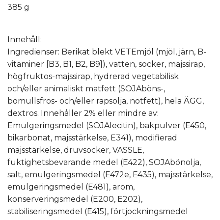
385 g
Innehåll:
Ingredienser: Berikat blekt VETEmjöl (mjöl, järn, B-
vitaminer [B3, B1, B2, B9]), vatten, socker, majssirap,
högfruktos-majssirap, hydrerad vegetabilisk
och/eller animaliskt matfett (SOJAböns-,
bomullsfrös- och/eller rapsolja, nötfett), hela ÄGG,
dextros. Innehåller 2% eller mindre av:
Emulgeringsmedel (SOJAlecitin), bakpulver (E450,
bikarbonat, majsstärkelse, E341), modifierad
majsstärkelse, druvsocker, VASSLE,
fuktighetsbevarande medel (E422), SOJAbönolja,
salt, emulgeringsmedel (E472e, E435), majsstärkelse,
emulgeringsmedel (E481), arom,
konserveringsmedel (E200, E202),
stabiliseringsmedel (E415), förtjockningsmedel