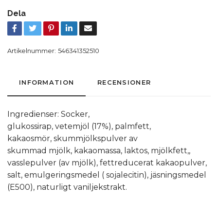
Dela
Artikelnummer:
546341352510
INFORMATION
RECENSIONER
Ingredienser: Socker,
glukossirap, vetemjöl (17%), palmfett,
kakaosmör, skummjölkspulver av
skummad mjölk, kakaomassa, laktos, mjölkfett,,
vasslepulver (av mjölk), fettreducerat kakaopulver,
salt, emulgeringsmedel ( sojalecitin), jäsningsmedel
(E500), naturligt vaniljekstrakt.