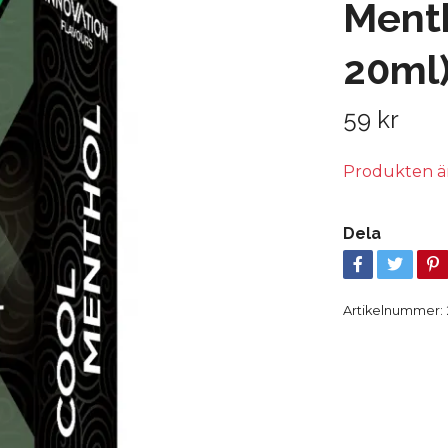
Menth
20ml
59 kr
Produkten är t
Dela
Artikelnummer: