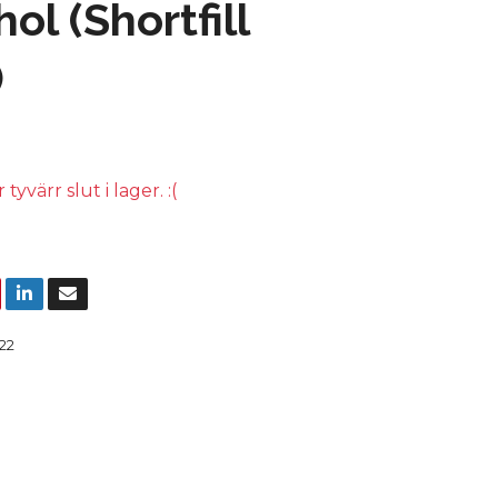
ol (Shortfill
)
yvärr slut i lager. :(
22