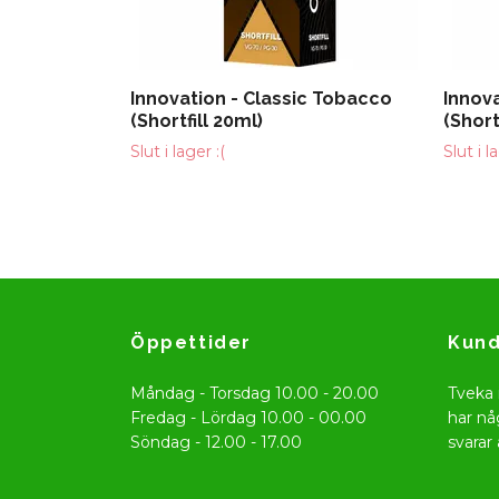
Innovation - Classic Tobacco
Innova
(Shortfill 20ml)
(Short
Slut i lager :(
Slut i l
Öppettider
Kund
Måndag - Torsdag 10.00 - 20.00
Tveka 
Fredag - Lördag 10.00 - 00.00
har nå
Söndag - 12.00 - 17.00
svarar 