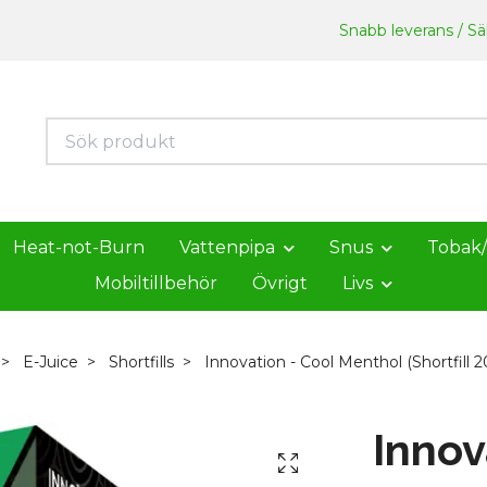
Snabb leverans / Säk
Heat-not-Burn
Vattenpipa
Snus
Tobak
Mobiltillbehör
Övrigt
Livs
E-Juice
Shortfills
Innovation - Cool Menthol (Shortfill 2
Innov