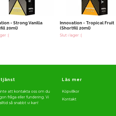
tion - Strong Vanilla
Innovation - Tropical Fruit
fill 20ml)
(Shortfill 20ml)
ager :(
Slut i lager :(
tjänst
Läs mer
inte att kontakta oss om du
Köpvillkor
gon fråga eller fundering. Vi
Kontakt
alltid så snabbt vi kan!