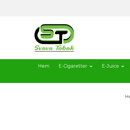
Hem
E-Cigaretter
E-Juice
H