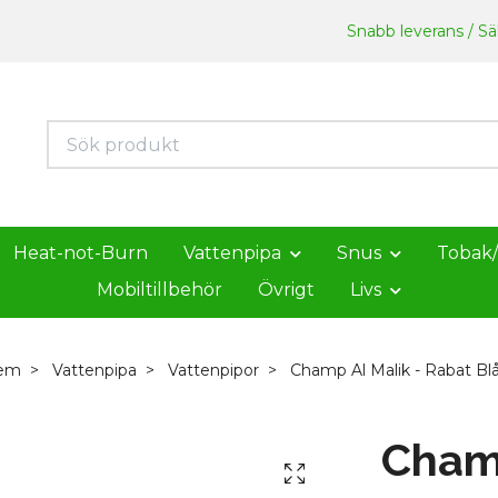
Snabb leverans / Säk
Heat-not-Burn
Vattenpipa
Snus
Tobak
Mobiltillbehör
Övrigt
Livs
em
Vattenpipa
Vattenpipor
Champ Al Malik - Rabat Bl
Champ