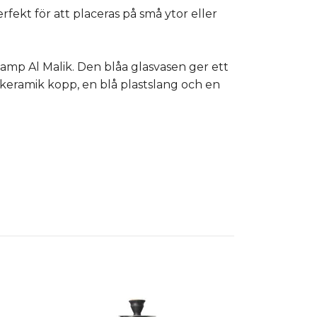
ekt för att placeras på små ytor eller
amp Al Malik. Den blåa glasvasen ger ett
eramik kopp, en blå plastslang och en
Vattenpipa 
Slut i lager :(