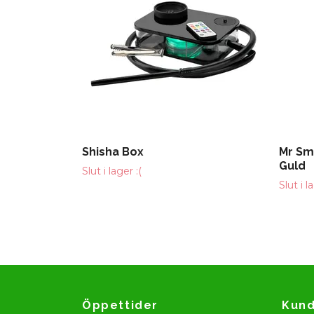
Shisha Box
Mr Smi
Guld
Slut i lager :(
Slut i l
Öppettider
Kund