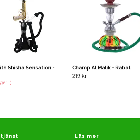
th Shisha Sensation -
Champ Al Malik - Rabat
219 kr
ager :(
tjänst
Läs mer