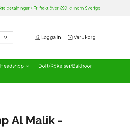
ra betalningar / Fri frakt över 699 kr inom Sverige
Logga in
Varukorg
/Headshop
Doft/Rökelser/Bakhoor
å
 Al Malik -