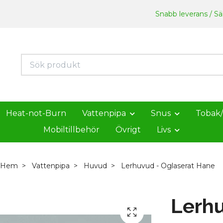
Snabb leverans / Säk
Heat-not-Burn
Vattenpipa
Snus
Tobak
Mobiltillbehör
Övrigt
Livs
Hem
Vattenpipa
Huvud
Lerhuvud - Oglaserat Hane
Lerhu