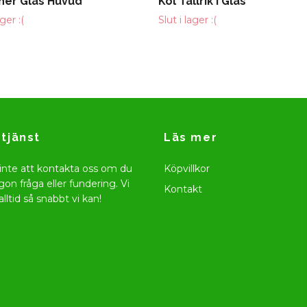
kher Glas Huvud
Kol Tallrik i Glas
ager :(
Slut i lager :(
tjänst
Läs mer
inte att kontakta oss om du
Köpvillkor
gon fråga eller fundering. Vi
Kontakt
alltid så snabbt vi kan!