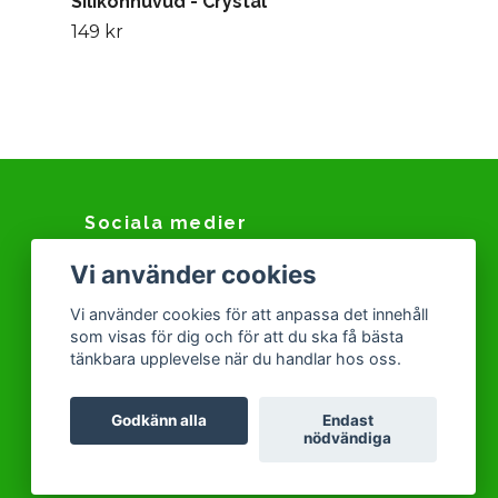
Silikonhuvud - Crystal
149 kr
Sociala medier
Vi använder cookies
Facebook
Instagram
Vi använder cookies för att anpassa det innehåll
som visas för dig och för att du ska få bästa
Snapchat
tänkbara upplevelse när du handlar hos oss.
Tiktok
Godkänn alla
Endast
nödvändiga