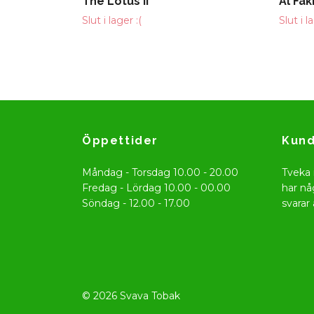
The Lotus II
Al Fa
Slut i lager :(
Slut i l
Öppettider
Kund
Måndag - Torsdag 10.00 - 20.00
Tveka 
Fredag - Lördag 10.00 - 00.00
har nå
Söndag - 12.00 - 17.00
svarar 
© 2026 Svava Tobak