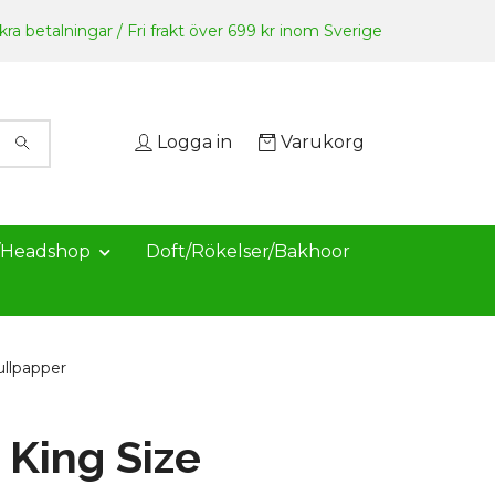
ra betalningar / Fri frakt över 699 kr inom Sverige
Logga in
Varukorg
/Headshop
Doft/Rökelser/Bakhoor
ullpapper
 King Size