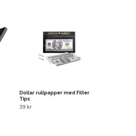
Euro rullpap
39 kr
Dollar rullpapper med Filter
Tips
39 kr