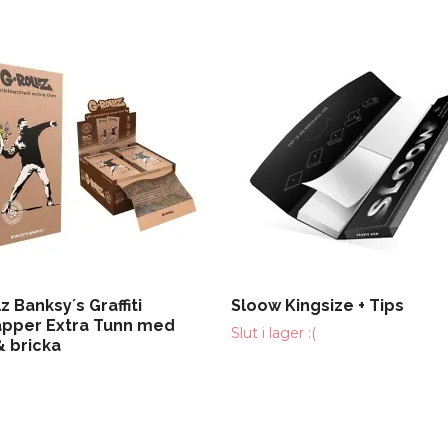
z Banksy´s Graffiti
Sloow Kingsize + Tips
apper Extra Tunn med
Slut i lager :(
 & bricka