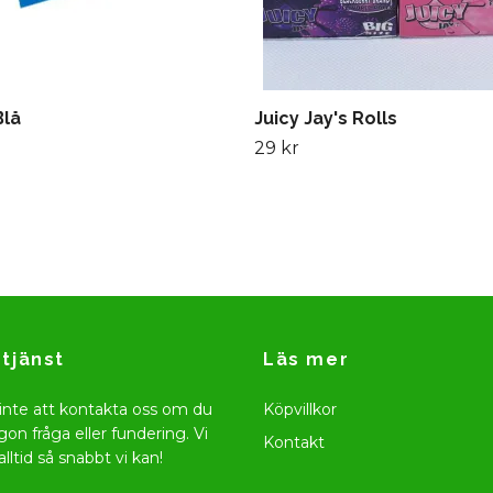
Blå
Juicy Jay's Rolls
29 kr
tjänst
Läs mer
inte att kontakta oss om du
Köpvillkor
gon fråga eller fundering. Vi
Kontakt
alltid så snabbt vi kan!