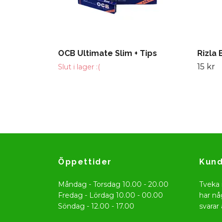
OCB Ultimate Slim + Tips
Rizla 
15 kr
Slut i lager :(
Öppettider
Kund
Måndag - Torsdag 10.00 - 20.00
Tveka 
Fredag - Lördag 10.00 - 00.00
har nå
Söndag - 12.00 - 17.00
svarar 