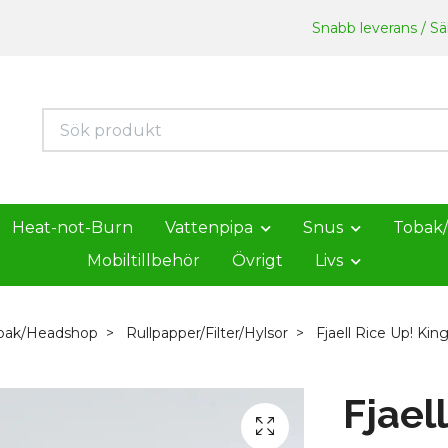
Snabb leverans / Säk
Heat-not-Burn
Vattenpipa
Snus
Tobak
Mobiltillbehör
Övrigt
Livs
bak/Headshop
Rullpapper/Filter/Hylsor
Fjaell Rice Up! King
Fjael