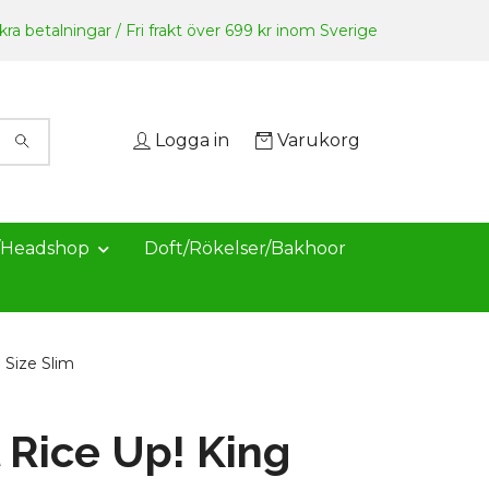
ra betalningar / Fri frakt över 699 kr inom Sverige
Logga in
Varukorg
/Headshop
Doft/Rökelser/Bakhoor
 Size Slim
l Rice Up! King