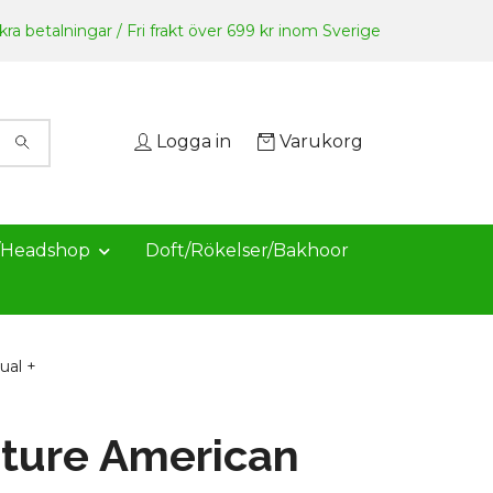
ra betalningar / Fri frakt över 699 kr inom Sverige
Logga in
Varukorg
/Headshop
Doft/Rökelser/Bakhoor
ual +
ture American