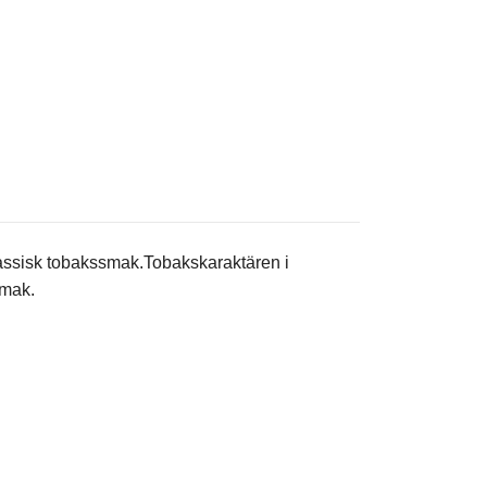
lassisk tobakssmak.Tobakskaraktären i
smak.