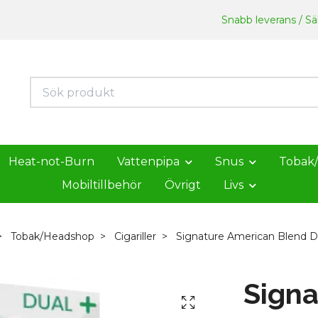
Snabb leverans / Säk
Heat-not-Burn
Vattenpipa
Snus
Tobak
Mobiltillbehör
Övrigt
Livs
Tobak/Headshop
Cigariller
Signature American Blend D
Signa