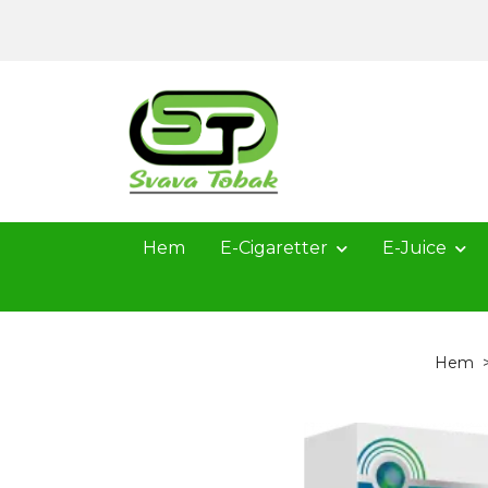
Hem
E-Cigaretter
E-Juice
Hem