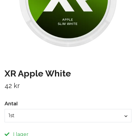
XR Apple White
42 kr
Antal
1st
I lager