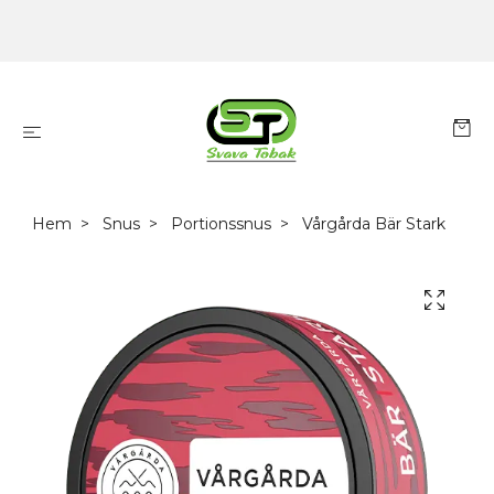
Hem
Snus
Portionssnus
Vårgårda Bär Stark