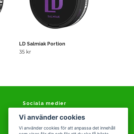
LD Salmiak Portion
35 kr
Sociala medier
Vi använder cookies
Facebook
Instagram
Vi använder cookies för att anpassa det innehåll
som visas för dig och för att du ska få bästa