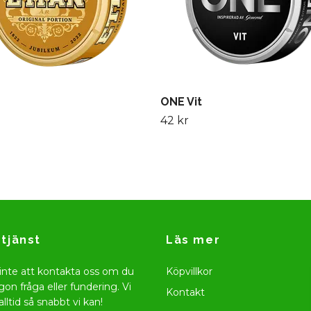
ONE Vit
42 kr
tjänst
Läs mer
inte att kontakta oss om du
Köpvillkor
gon fråga eller fundering. Vi
Kontakt
alltid så snabbt vi kan!