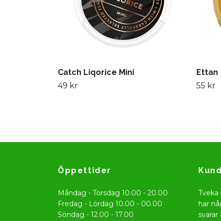
Catch Liqorice Mini
Ettan
49 kr
55 kr
Öppettider
Kund
Måndag - Torsdag 10.00 - 20.00
Tveka 
Fredag - Lördag 10.00 - 00.00
har nå
Söndag - 12.00 - 17.00
svarar 