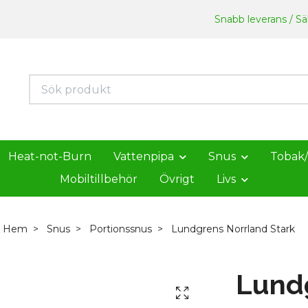
Snabb leverans / Säk
Heat-not-Burn
Vattenpipa
Snus
Tobak
Mobiltillbehör
Övrigt
Livs
Hem
Snus
Portionssnus
Lundgrens Norrland Stark
Lund