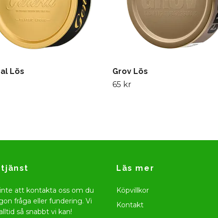
al Lös
Grov Lös
65 kr
tjänst
Läs mer
inte att kontakta oss om du
Köpvillkor
gon fråga eller fundering. Vi
Kontakt
alltid så snabbt vi kan!