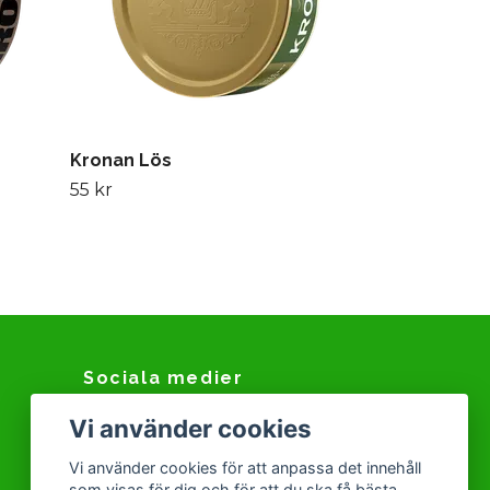
Kronan Lös
55 kr
Sociala medier
Vi använder cookies
Facebook
Instagram
Vi använder cookies för att anpassa det innehåll
som visas för dig och för att du ska få bästa