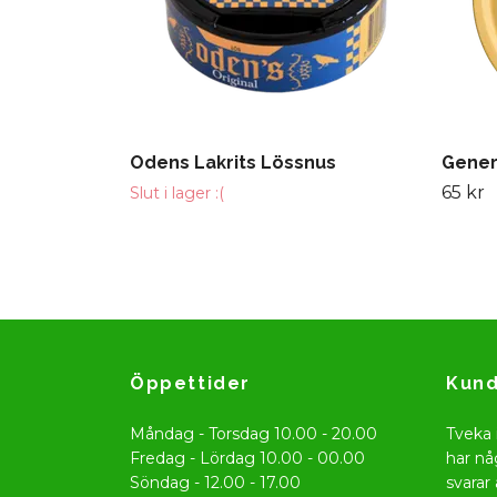
Odens Lakrits Lössnus
Gener
65 kr
Slut i lager :(
Öppettider
Kund
Måndag - Torsdag 10.00 - 20.00
Tveka 
Fredag - Lördag 10.00 - 00.00
har nå
Söndag - 12.00 - 17.00
svarar 