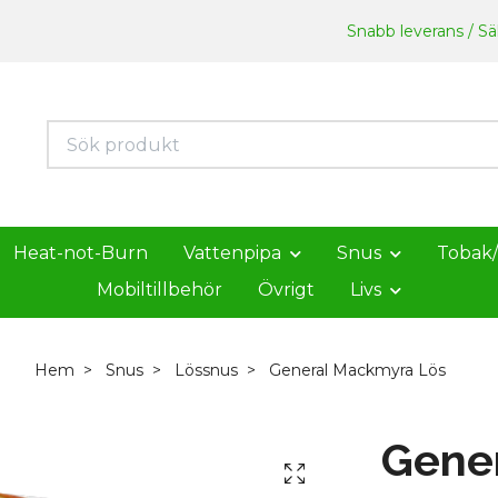
Snabb leverans / Säk
Heat-not-Burn
Vattenpipa
Snus
Tobak
Mobiltillbehör
Övrigt
Livs
Hem
Snus
Lössnus
General Mackmyra Lös
Gene