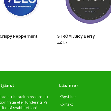
Crispy Peppermint
STRÖM Juicy Berry
44 kr
tjänst
Läs mer
inte att kontakta oss om du
Köpvillkor
gon fråga eller fundering. Vi
Kontakt
alltid så snabbt vi kan!