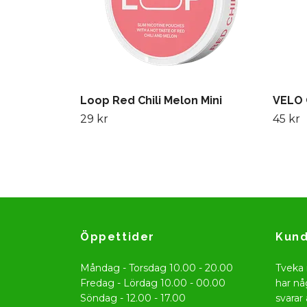
Loop Red Chili Melon Mini
VELO 
29 kr
45 kr
Öppettider
Kund
Måndag - Torsdag 10.00 - 20.00
Tveka 
Fredag - Lördag 10.00 - 00.00
har nå
Söndag - 12.00 - 17.00
svarar 