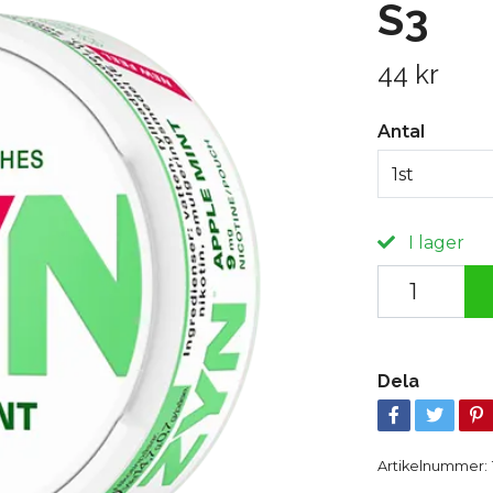
S3
44 kr
Antal
1st
I lager
Dela
Artikelnummer: