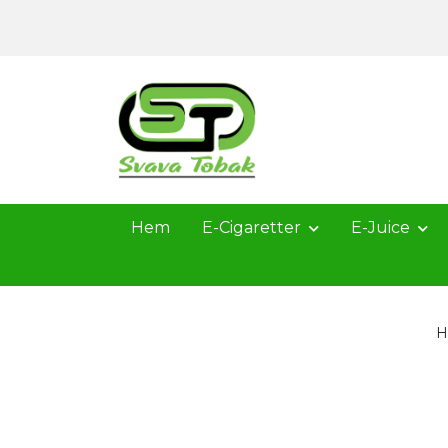
Hem
E-Cigaretter
E-Juice
H