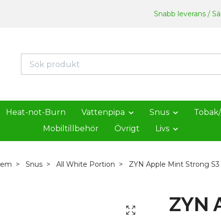
Snabb leverans / Säk
Heat-not-Burn
Vattenpipa
Snus
Tobak
Mobiltillbehör
Övrigt
Livs
em
Snus
All White Portion
ZYN Apple Mint Strong S3
ZYN A