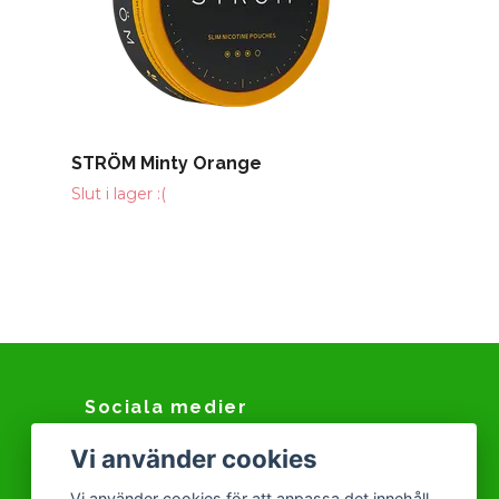
STRÖM Minty Orange
Slut i lager :(
Sociala medier
Vi använder cookies
Facebook
Instagram
Vi använder cookies för att anpassa det innehåll