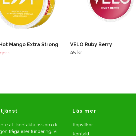
Hot Mango Extra Strong
VELO Ruby Berry
45 kr
ager :(
tjänst
Läs mer
inte att kontakta oss om du
Köpvillkor
gon fråga eller fundering. Vi
Kontakt