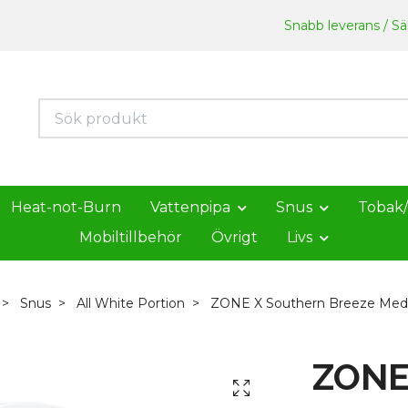
Snabb leverans / Säk
Heat-not-Burn
Vattenpipa
Snus
Tobak
Mobiltillbehör
Övrigt
Livs
Snus
All White Portion
ZONE X Southern Breeze Me
ZONE