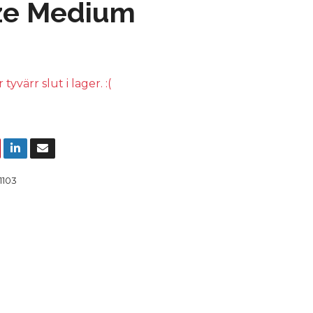
ze Medium
yvärr slut i lager. :(
1103