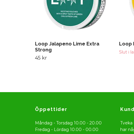
Loop Jalapeno Lime Extra
Loop 
Strong
Slut i l
45 kr
Öppettider
Kund
Måndag - Torsdag 10.00 - 20.00
Tveka 
Fredag - Lördag 10.00 - 00.00
har nå