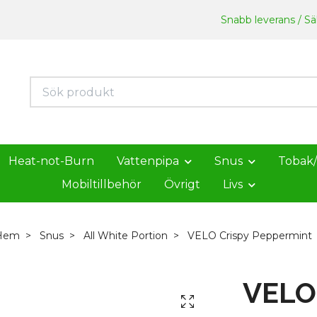
Snabb leverans / Säk
Heat-not-Burn
Vattenpipa
Snus
Tobak
Mobiltillbehör
Övrigt
Livs
Hem
Snus
All White Portion
VELO Crispy Peppermint
VELO 