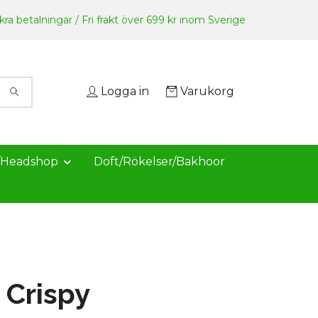
ra betalningar / Fri frakt över 699 kr inom Sverige
Logga in
Varukorg
/Headshop
Doft/Rökelser/Bakhoor
Crispy