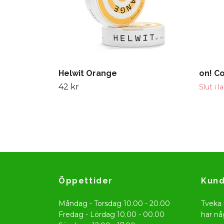
Helwit Orange
on! C
42 kr
Slut i l
Öppettider
Kund
Måndag - Torsdag 10.00 - 20.00
Tveka 
Fredag - Lördag 10.00 - 00.00
har nå