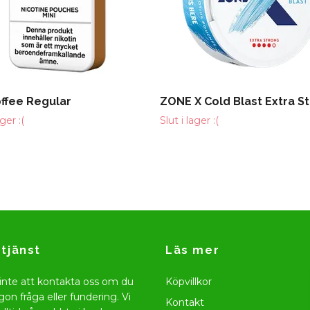
offee Regular
ZONE X Cold Blast Extra S
ager :(
Slut i lager :(
tjänst
Läs mer
inte att kontakta oss om du
Köpvillkor
gon fråga eller fundering. Vi
Kontakt