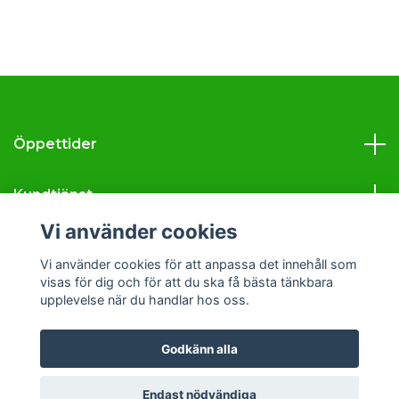
Öppettider
Kundtjänst
Vi använder cookies
Läs mer
Vi använder cookies för att anpassa det innehåll som
visas för dig och för att du ska få bästa tänkbara
Sociala medier
upplevelse när du handlar hos oss.
Godkänn alla
© 2026 Svava Tobak
Endast nödvändiga