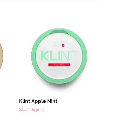
CUBA BLACK
Slut i lager :(
Klint Apple Mint
Slut i lager :(