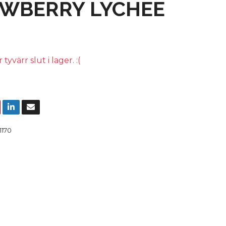
WBERRY LYCHEE
yvärr slut i lager. :(
1170