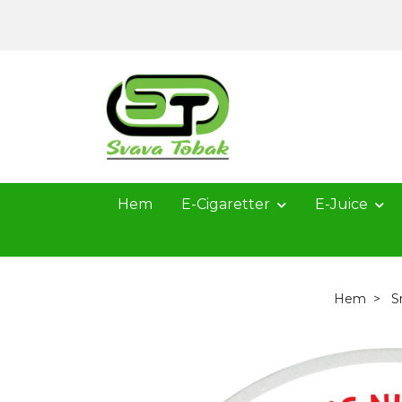
Hem
E-Cigaretter
E-Juice
Hem
S