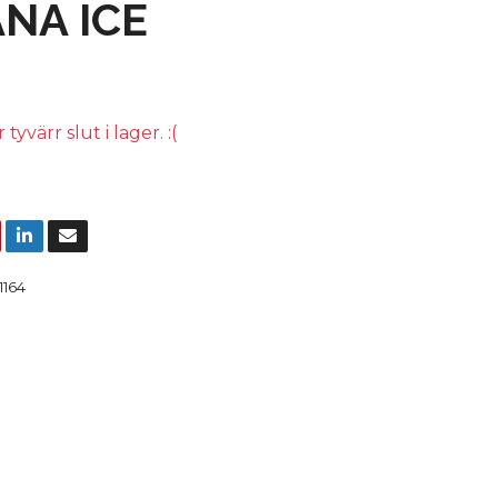
NA ICE
yvärr slut i lager. :(
1164