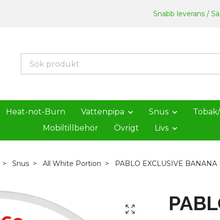
Snabb leverans / Säk
Heat-not-Burn
Vattenpipa
Snus
Tobak
Mobiltillbehör
Övrigt
Livs
Snus
All White Portion
PABLO EXCLUSIVE BANANA 
PABL