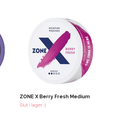
ZYN Slim Sp
44 kr
ZONE X Berry Fresh Medium
Slut i lager :(