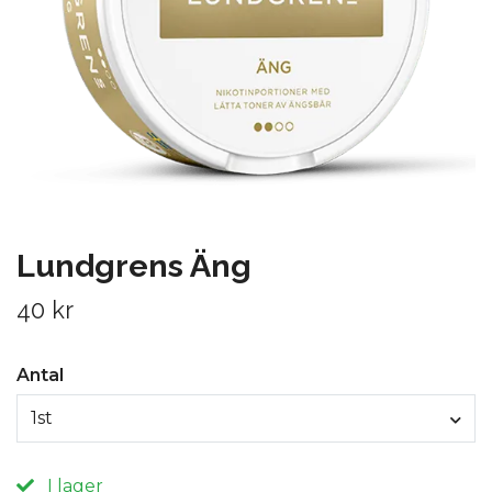
Lundgrens Äng
40 kr
Antal
1st
I lager