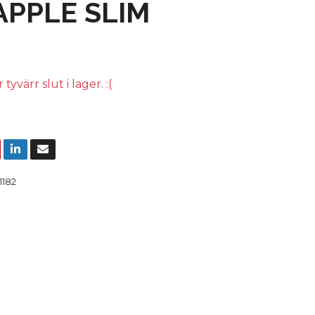
APPLE SLIM
yvärr slut i lager. :(
1182