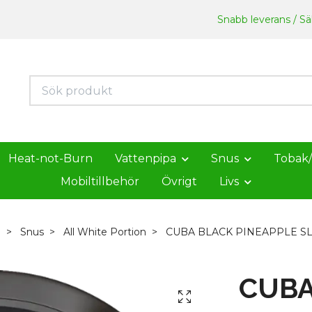
Snabb leverans / Säk
Heat-not-Burn
Vattenpipa
Snus
Tobak
Mobiltillbehör
Övrigt
Livs
m
Snus
All White Portion
CUBA BLACK PINEAPPLE S
CUBA