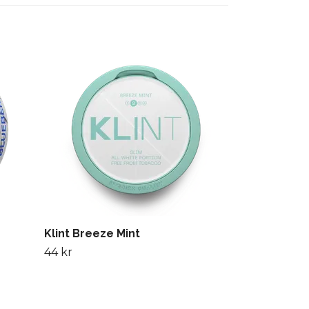
ZYN Violet L
44 kr
Klint Breeze Mint
44 kr