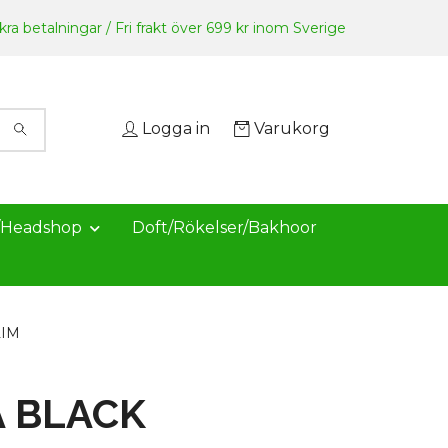
ra betalningar / Fri frakt över 699 kr inom Sverige
Logga in
Varukorg
/Headshop
Doft/Rökelser/Bakhoor
LIM
 BLACK