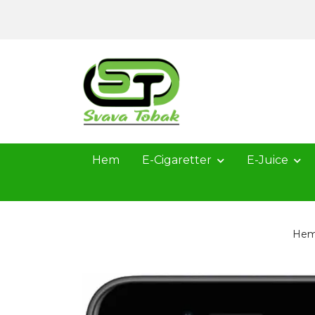
Hem
E-Cigaretter
E-Juice
He