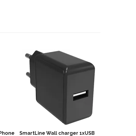
Vivanco Plå
11
49 kr
iPhone
SmartLine Wall charger 1xUSB