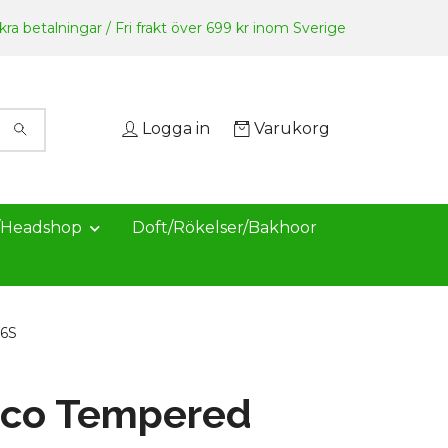
ra betalningar / Fri frakt över 699 kr inom Sverige
Logga in
Varukorg
/Headshop
Doft/Rökelser/Bakhoor
/6S
nco Tempered