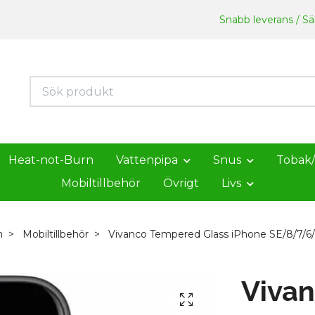
Snabb leverans / Säk
Heat-not-Burn
Vattenpipa
Snus
Tobak
Mobiltillbehör
Övrigt
Livs
m
Mobiltillbehör
Vivanco Tempered Glass iPhone SE/8/7/6
Viva