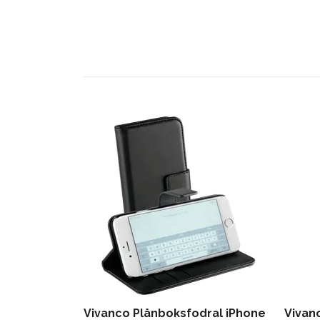
Vivanco Plånboksfodral iPhone
Vivan