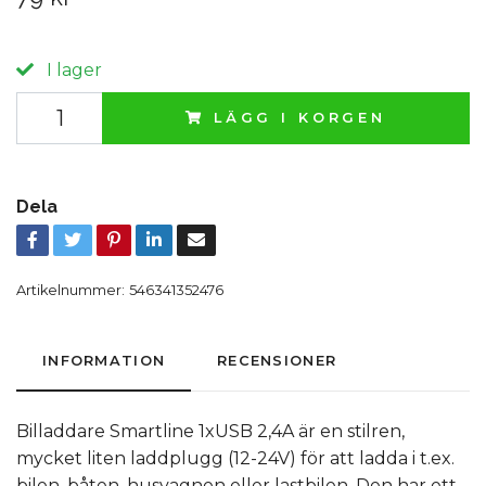
I lager
LÄGG I KORGEN
Dela
Artikelnummer:
546341352476
INFORMATION
RECENSIONER
Billaddare Smartline 1xUSB 2,4A är en stilren,
mycket liten laddplugg (12-24V) för att ladda i t.ex.
bilen, båten, husvagnen eller lastbilen. Den har ett