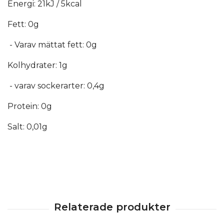
Energi: 21kJ / 5kcal
Fett: 0g
- Varav mättat fett: 0g
Kolhydrater: 1g
- varav sockerarter: 0,4g
Protein: 0g
Salt: 0,01g